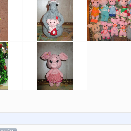
в
клубах