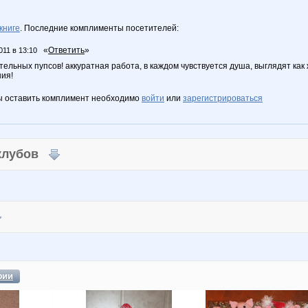
книге
. Последние комплименты посетителей:
«
Ответить
»
011 в 13:10
ельных пупсов! аккуратная работа, в каждом чувствуется душа, выглядят как 
ния!
ы оставить комплимент необходимо
войти
или
зарегистрироваться
 клубов
фии