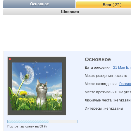
Основное
Блог
( 27 )
Шпионаж
Основное
Дата рождения :
21 Мая
Бл
Место рождения : скрыто
Место нахождения :
Россия
Место проживания : не ука
Любимые места : не указа
Интересы : не указаны
Портрет заполнен на 59 %