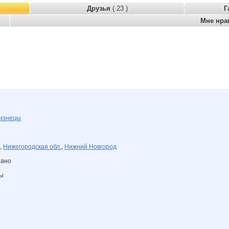
Друзья
( 23 )
Г
Мне нра
изнецы
,
Нижегородская обл.
,
Нижний Новгород
зано
ны