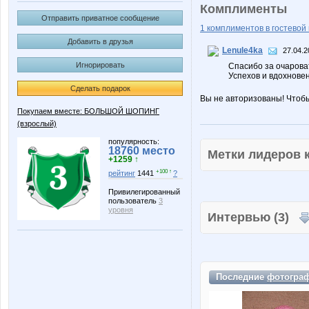
Комплименты
Отправить приватное сообщение
1 комплиментов в гостевой 
Добавить в друзья
Lenule4ka
27.04.2
Игнорировать
Спасибо за очароват
Успехов и вдохнове
Сделать подарок
Вы не авторизованы! Чтоб
Покупаем вместе: БОЛЬШОЙ ШОПИНГ
(взрослый)
популярность:
18760 место
Метки лидеров
+1259 ↑
+100 ↑
рейтинг
1441
?
Привилегированный
пользователь
3
уровня
Интервью (3)
Последние
фотогра