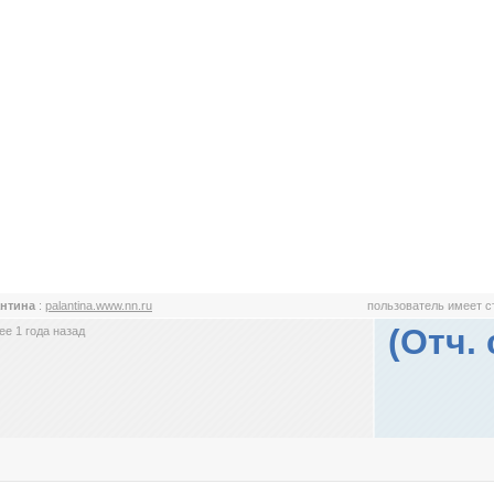
антина
:
palantina.www.nn.ru
пользователь имеет 
(Отч.
е 1 года назад